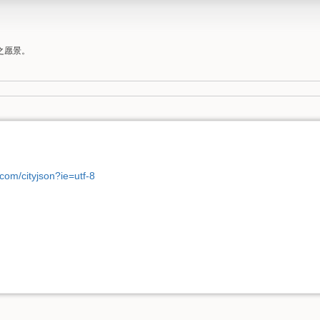
之愿景。
.com/cityjson?ie=utf-8