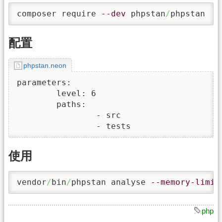
composer require 
--dev
 phpstan
/
phpstan
配置
phpstan.neon
parameters:

	level: 6

	paths:

		- src

		- tests
使用
vendor
/
bin
/
phpstan analyse 
--memory-limit
php