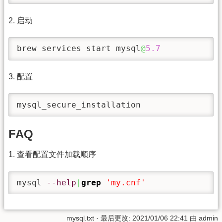
2. 启动
brew services start mysql
@
5.7
3. 配置
mysql_secure_installation
FAQ
1. 查看配置文件加载顺序
mysql 
--help
|
grep
'my.cnf'
mysql.txt
· 最后更改: 2021/01/06 22:41 由
admin